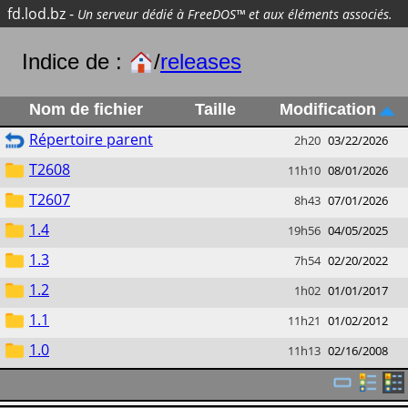
fd.lod.bz
-
Un serveur dédié à FreeDOS™ et aux éléments associés.
Indice de :
/
releases
Nom de fichier
Taille
Modification
Répertoire parent
2h20
03/22/2026
T2608
11h10
08/01/2026
T2607
8h43
07/01/2026
1.4
19h56
04/05/2025
1.3
7h54
02/20/2022
1.2
1h02
01/01/2017
1.1
11h21
01/02/2012
1.0
11h13
02/16/2008