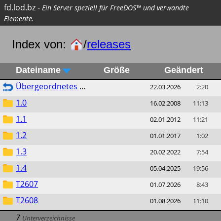
fd.lod.bz
-
Ein Server speziell für FreeDOS™ und verwandte
Elemente.
Index von:
/
releases
Dateiname
Größe
Geändert
Übergeordnetes Verzeichnis
22.03.2026
2:20
1.0
16.02.2008
11:13
1.1
02.01.2012
11:21
1.2
01.01.2017
1:02
1.3
20.02.2022
7:54
1.4
05.04.2025
19:56
T2607
01.07.2026
8:43
T2608
01.08.2026
11:10
7
Unterverzeichnisse