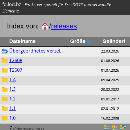
fd.lod.bz
-
Ein Server speziell für FreeDOS™ und verwandte
Elemente.
Index von:
/
releases
Dateiname
Größe
Geändert
Übergeordnetes Verzeichnis
22.03.2026
T2608
01.08.2026
T2607
01.07.2026
1.4
05.04.2025
1.3
20.02.2022
1.2
01.01.2017
1.1
02.01.2012
1.0
16.02.2008
7
Unterverzeichnisse