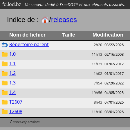
fd.lod.bz
-
Un serveur dédié à FreeDOS™ et aux éléments associés.
Indice de :
/
releases
Nom de fichier
Taille
Modification
Répertoire parent
2h20
03/22/2026
1.0
11h13
02/16/2008
1.1
11h21
01/02/2012
1.2
1h02
01/01/2017
1.3
7h54
02/20/2022
1.4
19h56
04/05/2025
T2607
8h43
07/01/2026
T2608
11h10
08/01/2026
7
sous-répertoires