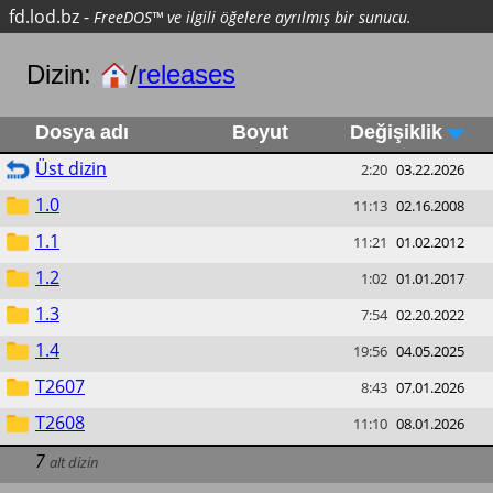
fd.lod.bz
-
FreeDOS™ ve ilgili öğelere ayrılmış bir sunucu.
Dizin:
/
releases
Dosya adı
Boyut
Değişiklik
Üst dizin
2:20
03.22.2026
1.0
11:13
02.16.2008
1.1
11:21
01.02.2012
1.2
1:02
01.01.2017
1.3
7:54
02.20.2022
1.4
19:56
04.05.2025
T2607
8:43
07.01.2026
T2608
11:10
08.01.2026
7
alt dizin