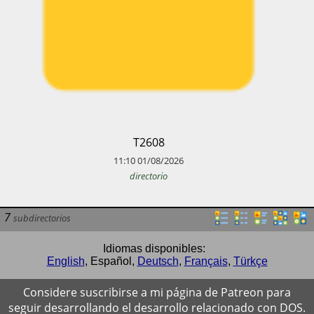
​T2608
11:10
01/08/2026
directorio
7
subdirectorios
Idiomas disponibles:
English
,
Español
,
Deutsch
,
Français
,
Türkçe
Considere suscribirse a mi página de Patreon para
seguir desarrollando el desarrollo relacionado con DOS.