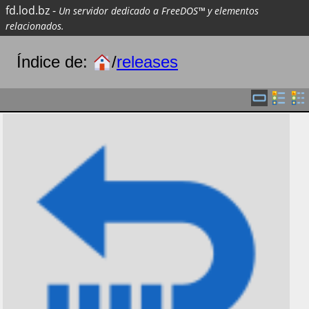
fd.lod.bz
-
Un servidor dedicado a FreeDOS™ y elementos
relacionados.
Índice de:
/
releases