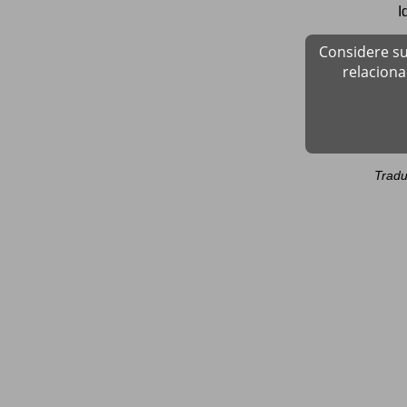
I
Considere su
relacion
Tradu