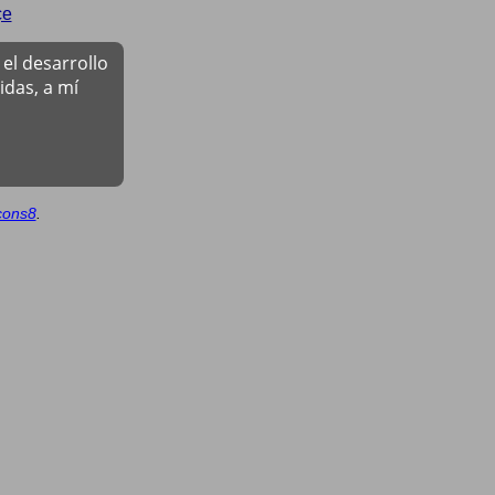
çe
el desarrollo
das, a mí
cons8
.