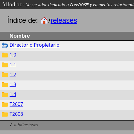
fd.lod.bz
-
Un servidor dedicado a FreeDOS™ y elementos relacionad
Índice de:
/
releases
Nombre
Directorio Propietario
1.0
1.1
1.2
1.3
1.4
T2607
T2608
7
subdirectorios