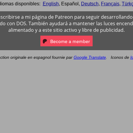
diomas disponibles:
English
,
Español
,
Deutsch
,
Français
,
Türk
scribirse a mi página de Patreon para seguir desarrollando 
ado con DOS. También ayudará a mantener las luces encendi
alimentado y a este sitio activo y libre de publicidad.
ction originale en espagnol fournie par
Google Translate
.
Iconos de
I