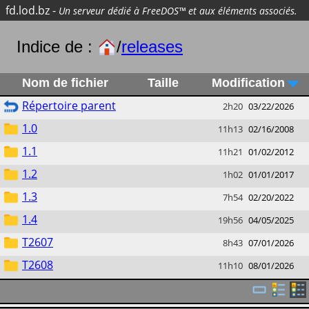
fd.lod.bz
-
Un serveur dédié à FreeDOS™ et aux éléments associés.
Indice de :
/
releases
Nom de fichier
Taille
Modification
Répertoire parent
2h20
03/22/2026
1.0
11h13
02/16/2008
1.1
11h21
01/02/2012
1.2
1h02
01/01/2017
1.3
7h54
02/20/2022
1.4
19h56
04/05/2025
T2607
8h43
07/01/2026
T2608
11h10
08/01/2026