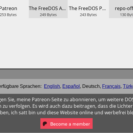
​Patreon
​The FreeDOS Archive
​The FreeDOS Project
​repo-off
253
Bytes
249
Bytes
243
Bytes
130
By
erfügbare Sprachen:
English
,
Español
,
Deutsch
,
Français
,
Türk
gen Sie, meine Patreon-Seite zu abonnieren, um weitere D
 zu verfolgen. Es wird auch dazu beitragen, dass die Lichter
iben, ich satt bin und diese Website online und werbefrei ble