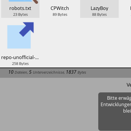
​robots.txt
​CPWitch
​LazyBoy
23
Bytes
89
Bytes
88
Bytes
​repo-unofficial-sparky
258
Bytes
10
5
1837
Dateien
,
Unterverzeichnisse
,
Bytes
V
Bitte erwä
Entwicklungen
ble