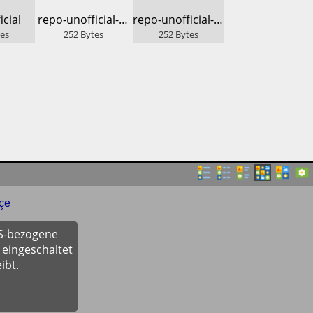
icial
​repo-unofficial-dos.lod.bz
​repo-unofficial-lod.bz
tes
252
Bytes
252
Bytes
çe
OS-bezogene
 eingeschaltet
ibt.