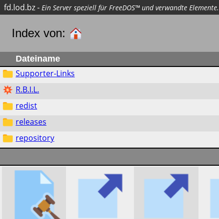
fd.lod.bz
-
Ein Server speziell für FreeDOS™ und verwandte Elemente.
Index von:
Dateiname
Supporter-Links
R.B.I.L.
redist
releases
repository