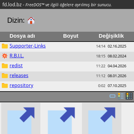
fd.lod.bz
-
FreeDOS™ ve ilgili öğelere ayrılmış bir sunucu.
Dizin:
Dosya adı
Boyut
Değişiklik
Supporter-Links
14:14
02.16.2025
R.B.I.L.
18:15
08.02.2024
redist
11:22
04.04.2026
releases
11:12
08.01.2026
repository
0:02
07.10.2025