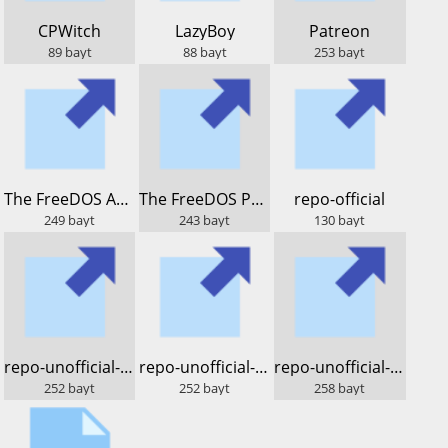
​CPWitch
​LazyBoy
​Patreon
89
bayt
88
bayt
253
bayt
​The FreeDOS Archive
​The FreeDOS Project
​repo-official
249
bayt
243
bayt
130
bayt
​repo-unofficial-dos.lod.bz
​repo-unofficial-lod.bz
​repo-unofficial-sparky
252
bayt
252
bayt
258
bayt