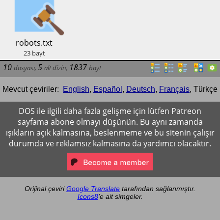
​robots.txt
23
bayt
10
5
1837
dosyası
,
alt dizin
,
bayt
Mevcut çeviriler:
English
,
Español
,
Deutsch
,
Français
,
Türkçe
DOS ile ilgili daha fazla gelişme için lütfen Patreon
sayfama abone olmayı düşünün. Bu aynı zamanda
ışıkların açık kalmasına, beslenmeme ve bu sitenin çalışır
durumda ve reklamsız kalmasına da yardımcı olacaktır.
Orijinal çeviri
Google Translate
tarafından sağlanmıştır.
Icons8
'e ait simgeler.