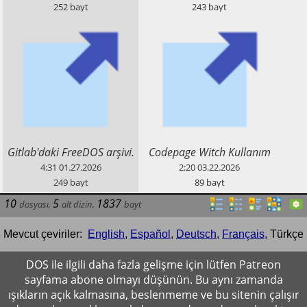
deposuna erişim.
252
bayt
243
bayt
​Gitlab'daki FreeDOS arşivi.
​Codepage Witch Kullanım
Kılavuzu (HTML)
4:31
01.27.2026
2:20
03.22.2026
249
bayt
89
bayt
10
5
1837
dosyası
,
alt dizin
,
bayt
Mevcut çeviriler:
English
,
Español
,
Deutsch
,
Français
,
Türkçe
DOS ile ilgili daha fazla gelişme için lütfen Patreon
sayfama abone olmayı düşünün. Bu aynı zamanda
ışıkların açık kalmasına, beslenmeme ve bu sitenin çalışır