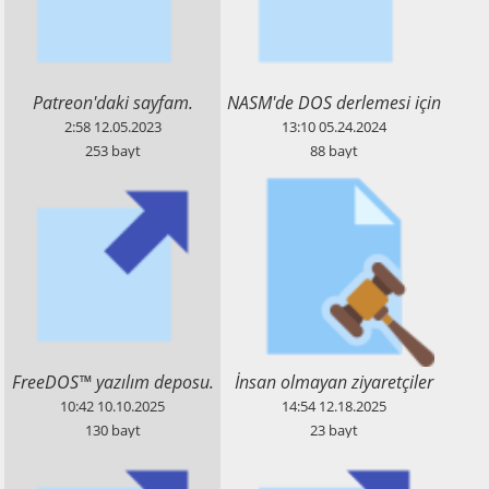
​Patreon'daki sayfam.
​NASM'de DOS derlemesi için
LazyBoy Kitaplığı (HTML,
2:58
12.05.2023
13:10
05.24.2024
İngilizce)
253
bayt
88
bayt
​FreeDOS™ yazılım deposu.
​İnsan olmayan ziyaretçiler
için küçük bir şey.
10:42
10.10.2025
14:54
12.18.2025
130
bayt
23
bayt