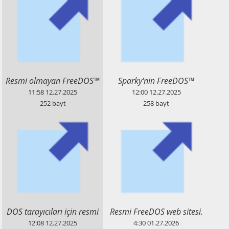
​Resmi olmayan FreeDOS™
​Sparky'nin FreeDOS™
yazılım deposu. Yansı değil.
yazılımları için oluşturduğu
11:58
12.27.2025
12:00
12.27.2025
depo. Yansı değil.
252
bayt
258
bayt
​DOS tarayıcıları için resmi
​Resmi FreeDOS web sitesi.
olmayan FD.LOD.BZ
12:08
12.27.2025
4:30
01.27.2026