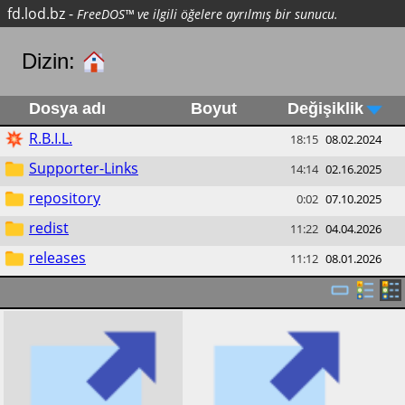
fd.lod.bz
-
FreeDOS™ ve ilgili öğelere ayrılmış bir sunucu.
Dizin:
Dosya adı
Boyut
Değişiklik
R.B.I.L.
18:15
08.02.2024
Supporter-Links
14:14
02.16.2025
repository
0:02
07.10.2025
redist
11:22
04.04.2026
releases
11:12
08.01.2026