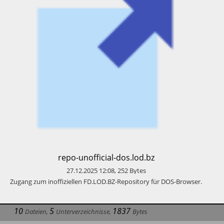
​repo-unofficial-dos.lod.bz
27.12.2025
12:08
,
252
Bytes
​Zugang zum inoffiziellen FD.LOD.BZ-Repository für DOS-Browser.
10
5
1837
Dateien
,
Unterverzeichnisse
,
Bytes