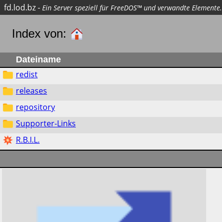
fd.lod.bz
-
Ein Server speziell für FreeDOS™ und verwandte Elemente.
Index von:
Dateiname
redist
releases
repository
Supporter-Links
R.B.I.L.