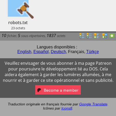
​robots.txt
23
octets
10
5
1837
fichier
,
sous-répertoires
,
octets
Langues disponibles :
English
,
Español
,
Deutsch
,
Français
,
Türkçe
Veuillez envisager de vous abonner à ma page Patreon
pour poursuivre le développement lié au DOS. Cela
aidera également à garder les lumières allumées, à me
nourrir et à garder ce site opérationnel et sans publicité.
Traduction originale en français fournie par
Google Translate
.
Icônes par
Icons8
.