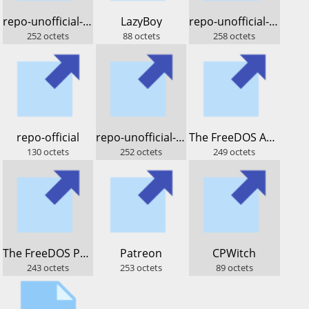
​repo-unofficial-dos.lod.bz
​LazyBoy
​repo-unofficial-sparky
252
octets
88
octets
258
octets
​repo-official
​repo-unofficial-lod.bz
​The FreeDOS Archive
130
octets
252
octets
249
octets
​The FreeDOS Project
​Patreon
​CPWitch
243
octets
253
octets
89
octets