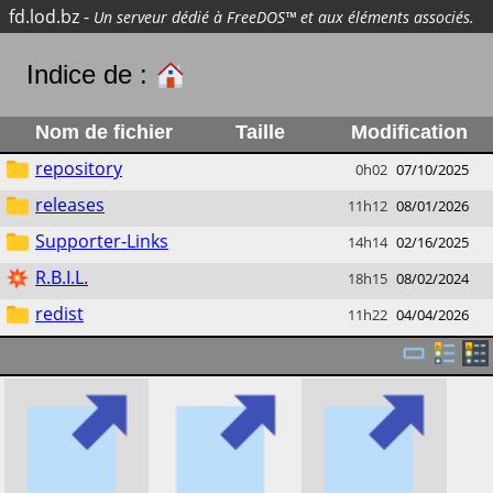
fd.lod.bz
-
Un serveur dédié à FreeDOS™ et aux éléments associés.
Indice de :
Nom de fichier
Taille
Modification
repository
0h02
07/10/2025
releases
11h12
08/01/2026
Supporter-Links
14h14
02/16/2025
R.B.I.L.
18h15
08/02/2024
redist
11h22
04/04/2026