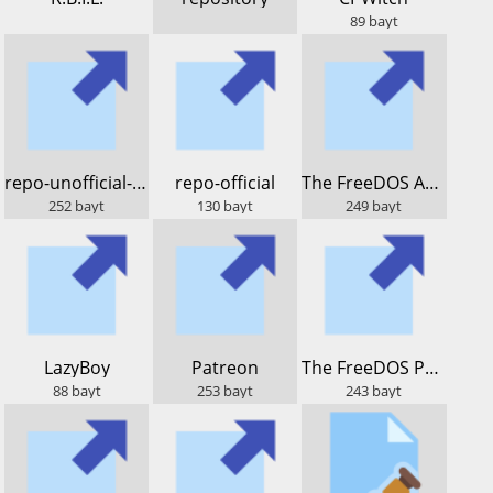
89
bayt
​repo-unofficial-dos.lod.bz
​repo-official
​The FreeDOS Archive
252
bayt
130
bayt
249
bayt
​LazyBoy
​Patreon
​The FreeDOS Project
88
bayt
253
bayt
243
bayt