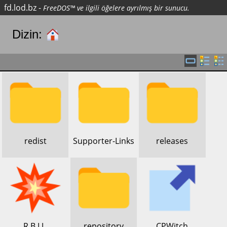
fd.lod.bz
-
FreeDOS™ ve ilgili öğelere ayrılmış bir sunucu.
Dizin:
​redist
​Supporter-Links
​releases
​R.B.I.L.
​repository
​CPWitch