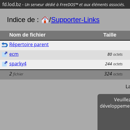
fd.lod.bz
-
Un serveur dédié à FreeDOS™ et aux éléments associés.
Indice de :
/
Supporter-Links
Nom de fichier
Taille
Répertoire parent
ecm
80
octets
sparky4
244
octets
2
324
fichier
octets
La
Veuill
développement