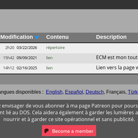
Modification
Contenu
Description
2h20
03/22/2026
répertoire
ECM est mon tout 
15h42
09/09/2021
lien
Lien vers la page
14h12
02/16/2025
lien
ngues disponibles :
English
,
Español
,
Deutsch
,
Français
,
Türk
ez envisager de vous abonner à ma page Patreon pour poursu
 lié au DOS. Cela aidera également à garder les lumières 
nourrir et à garder ce site opérationnel et sans publicité.