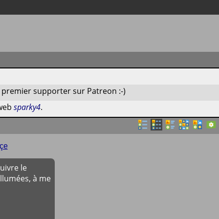
premier supporter sur Patreon :-)
 web
sparky4
.
çe
ivre le
allumées, à me