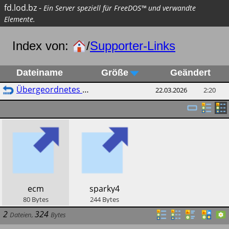
fd.lod.bz
-
Ein Server speziell für FreeDOS™ und verwandte
Elemente.
Index von:
/
Supporter-Links
Dateiname
Größe
Geändert
Übergeordnetes Verzeichnis
22.03.2026
2:20
​ecm
​sparky4
80
Bytes
244
Bytes
2
324
Dateien
,
Bytes