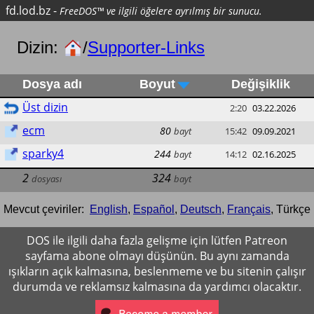
fd.lod.bz
-
FreeDOS™ ve ilgili öğelere ayrılmış bir sunucu.
Dizin:
/
Supporter-Links
Dosya adı
Boyut
Değişiklik
Üst dizin
2:20
03.22.2026
ecm
80
bayt
15:42
09.09.2021
sparky4
244
bayt
14:12
02.16.2025
2
324
dosyası
bayt
Mevcut çeviriler:
English
,
Español
,
Deutsch
,
Français
,
Türkçe
DOS ile ilgili daha fazla gelişme için lütfen Patreon
sayfama abone olmayı düşünün. Bu aynı zamanda
ışıkların açık kalmasına, beslenmeme ve bu sitenin çalışır
durumda ve reklamsız kalmasına da yardımcı olacaktır.