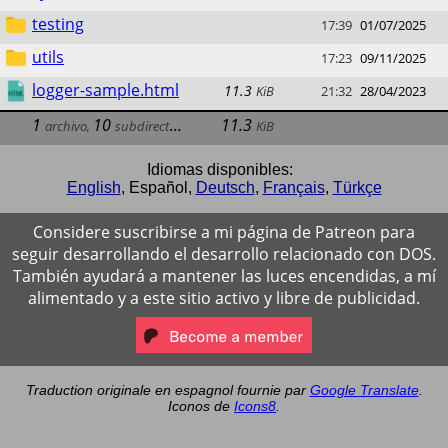
testing
17:39
01/07/2025
utils
17:23
09/11/2025
logger-sample.html
11.3
KiB
21:32
28/04/2023
1
10
11.3
archivo
,
subdirectorios
KiB
Idiomas disponibles:
English
,
Español
,
Deutsch
,
Français
,
Türkçe
Considere suscribirse a mi página de Patreon para
seguir desarrollando el desarrollo relacionado con DOS.
También ayudará a mantener las luces encendidas, a mí
alimentado y a este sitio activo y libre de publicidad.
Traduction originale en espagnol fournie par
Google Translate
.
Iconos de
Icons8
.