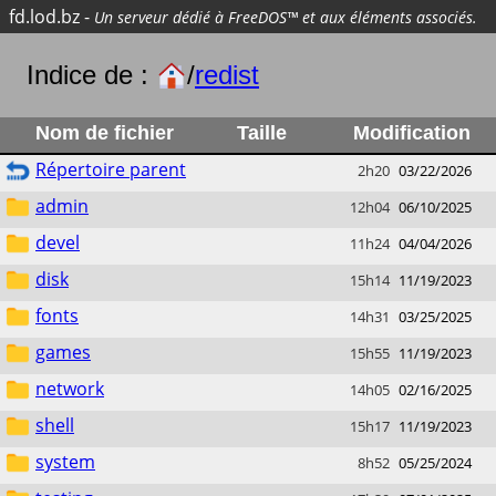
fd.lod.bz
-
Un serveur dédié à FreeDOS™ et aux éléments associés.
Indice de :
/
redist
Nom de fichier
Taille
Modification
Répertoire parent
2h20
03/22/2026
admin
12h04
06/10/2025
devel
11h24
04/04/2026
disk
15h14
11/19/2023
fonts
14h31
03/25/2025
games
15h55
11/19/2023
network
14h05
02/16/2025
shell
15h17
11/19/2023
system
8h52
05/25/2024