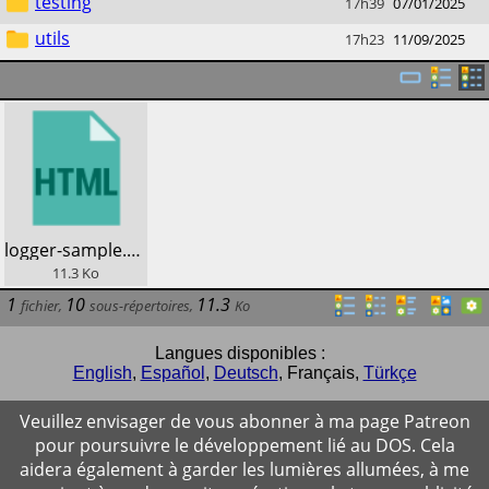
testing
17h39
07/01/2025
utils
17h23
11/09/2025
​logger-sample.html
11.3
Ko
1
10
11.3
fichier
,
sous-répertoires
,
Ko
Langues disponibles :
English
,
Español
,
Deutsch
,
Français
,
Türkçe
Veuillez envisager de vous abonner à ma page Patreon
pour poursuivre le développement lié au DOS. Cela
aidera également à garder les lumières allumées, à me