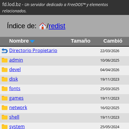
fd.lod.bz
-
Un servidor dedicado a FreeDOS™ y elementos
relacionados.
Índice de:
/
redist
Nombre
Tamaño
Cambió
Directorio Propietario
22/03/2026
admin
10/06/2025
devel
04/04/2026
disk
19/11/2023
fonts
25/03/2025
games
19/11/2023
network
16/02/2025
shell
19/11/2023
system
25/05/2024