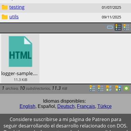
testing
01/07/2025
utils
09/11/2025
​logger-sample.html
11.3
KiB
1
10
11.3
archivo
,
subdirectorios
,
KiB
Idiomas disponibles:
English
,
Español
,
Deutsch
,
Français
,
Türkçe
Considere suscribirse a mi página de Patreon para
seguir desarrollando el desarrollo relacionado con DOS.