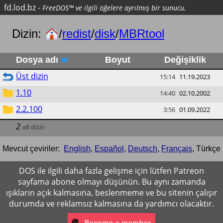
fd.lod.bz
-
FreeDOS™ ve ilgili öğelere ayrılmış bir sunucu.
Dizin:
/
redist
/
disk
/
MBRtool
Dosya adı
Boyut
Değişiklik
Üst dizin
15:14
11.19.2023
1.10
14:40
02.10.2002
2.2.100
3:56
01.09.2022
2
alt dizin
Mevcut çeviriler:
English
,
Español
,
Deutsch
,
Français
,
Türkçe
DOS ile ilgili daha fazla gelişme için lütfen Patreon
sayfama abone olmayı düşünün. Bu aynı zamanda
ışıkların açık kalmasına, beslenmeme ve bu sitenin çalışır
durumda ve reklamsız kalmasına da yardımcı olacaktır.