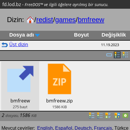
fd.lod.bz
-
FreeDOS™ ve ilgili öğelere ayrılmış bir sunucu.
Dizin:
/
redist
/
games
/
bmfreew
Dosya adı
Boyut
Değişiklik
Üst dizin
11.19.2023
​bmfreew
​bmfreew.zip
275
bayt
1586
KiB
2
1586
dosyası
,
KiB
Mevcut çeviriler:
English
,
Español
,
Deutsch
,
Français
,
Türkçe