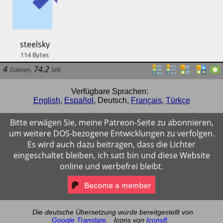
​steelsky
114
Bytes
4
74.2
Dateien
,
MB
Verfügbare Sprachen:
English
,
Español
,
Deutsch
,
Français
,
Türkçe
Bitte erwägen Sie, meine Patreon-Seite zu abonnieren,
um weitere DOS-bezogene Entwicklungen zu verfolgen.
Es wird auch dazu beitragen, dass die Lichter
eingeschaltet bleiben, ich satt bin und diese Website
online und werbefrei bleibt.
Die deutsche Übersetzung wurde bereitgestellt von
Google Translate
.
Icons von
Icons8
.