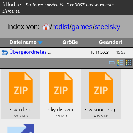
fd.lod.bz
-
Ein Server speziell für FreeDOS™ und verwandte
Elemente.
Index von:
/
redist
/
games
/
steelsky
Dateiname
Größe
Geändert
Übergeordnetes Verzeichnis
19.11.2023
15:55
​sky-cd.zip
​sky-disk.zip
​sky-source.zip
66.3
MB
7.5
MB
405.5
KB