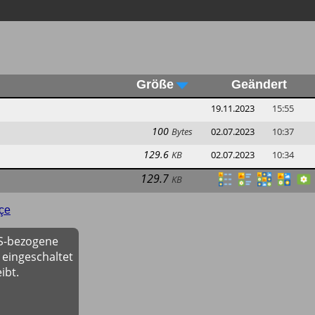
Größe
Geändert
19.11.2023
15:55
100
Bytes
02.07.2023
10:37
129.6
KB
02.07.2023
10:34
129.7
KB
çe
OS-bezogene
 eingeschaltet
ibt.