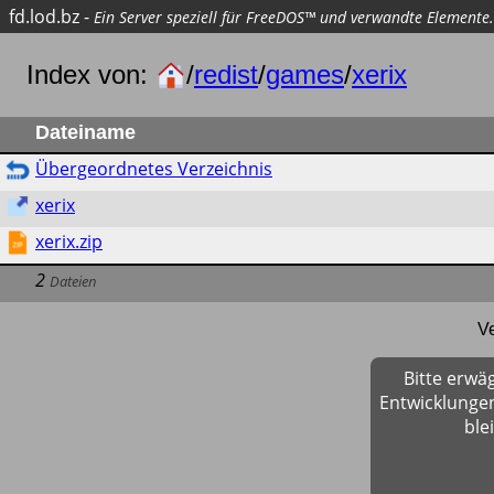
fd.lod.bz
-
Ein Server speziell für FreeDOS™ und verwandte Elemente.
Index von:
/
redist
/
games
/
xerix
Dateiname
Übergeordnetes Verzeichnis
xerix
xerix.zip
2
Dateien
V
Bitte erwä
Entwicklungen
ble