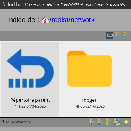
fd.lod.bz
-
Un serveur dédié à FreeDOS™ et aux éléments associés.
Indice de :
/
redist
/
network
​Répertoire parent
​fdpget
11h22
04/04/2026
14h05
02/16/2025
1
sous-répertoire