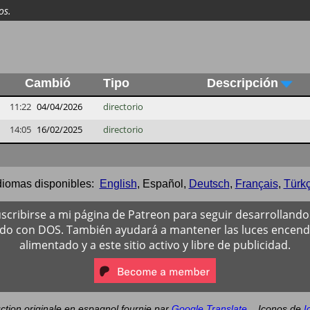
os.
Cambió
Tipo
Descripción
11:22
04/04/2026
directorio
14:05
16/02/2025
directorio
diomas disponibles:
English
,
Español
,
Deutsch
,
Français
,
Türk
scribirse a mi página de Patreon para seguir desarrollando 
ado con DOS. También ayudará a mantener las luces encendi
alimentado y a este sitio activo y libre de publicidad.
ction originale en espagnol fournie par
Google Translate
.
Iconos de
I