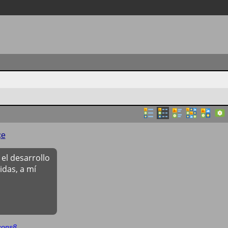
çe
el desarrollo
das, a mí
cons8
.