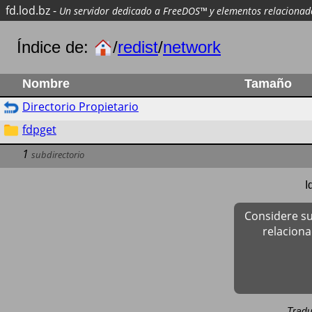
fd.lod.bz
-
Un servidor dedicado a FreeDOS™ y elementos relacionad
Índice de:
/
redist
/
network
Nombre
Tamaño
Directorio Propietario
fdpget
1
subdirectorio
I
Considere su
relacion
Tradu