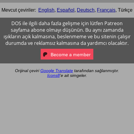
Mevcut çeviriler:
English
,
Español
,
Deutsch
,
Français
,
Türkçe
DOS ile ilgili daha fazla gelişme için lütfen Patreon
sayfama abone olmayı düşünün. Bu aynı zamanda
ışıkların açık kalmasına, beslenmeme ve bu sitenin çalışır
durumda ve reklamsız kalmasına da yardımcı olacaktır.
Orijinal çeviri
Google Translate
tarafından sağlanmıştır.
Icons8
'e ait simgeler.