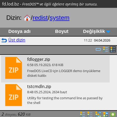
fd.lod.bz
-
FreeDOS™ ve ilgili öğelere ayrılmış bir sunucu.
Dizin:
/
redist
/
system
Dosya adı
Boyut
Değişiklik
Üst dizin
11:22
04.04.2026
​fdlogger.zip
6:58
05.19.2023
,
618
KiB
​FreeDOS LiveCD için LOGGER demo önyükleme
disketi kalıbı
​tstcmdln.zip
8:48
05.25.2024
,
2634
bayt
​Utility for testing the command line as passed by
the shell
2
620
dosyası
,
KiB