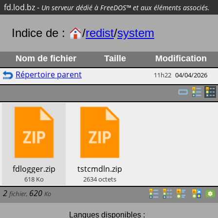
fd.lod.bz
-
Un serveur dédié à FreeDOS™ et aux éléments associés.
Indice de :
/
redist
/
system
Nom de fichier
Taille
Modification
Répertoire parent
11h22
04/04/2026
​fdlogger.zip
​tstcmdln.zip
618
Ko
2634
octets
2
620
fichier
,
Ko
Langues disponibles :