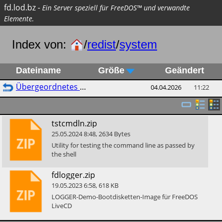
fd.lod.bz
-
Ein Server speziell für FreeDOS™ und verwandte
Elemente.
Index von:
/
redist
/
system
Dateiname
Größe
Geändert
Übergeordnetes Verzeichnis
04.04.2026
11:22
​tstcmdln.zip
25.05.2024
8:48
,
2634
Bytes
​Utility for testing the command line as passed by
the shell
​fdlogger.zip
19.05.2023
6:58
,
618
KB
​LOGGER-Demo-Bootdisketten-Image für FreeDOS
LiveCD