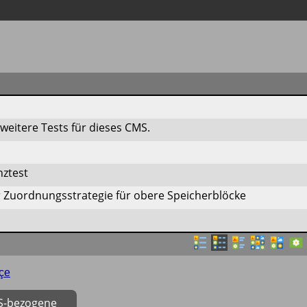
eitere Tests für dieses CMS.
nztest
r Zuordnungsstrategie für obere Speicherblöcke
çe
OS-bezogene