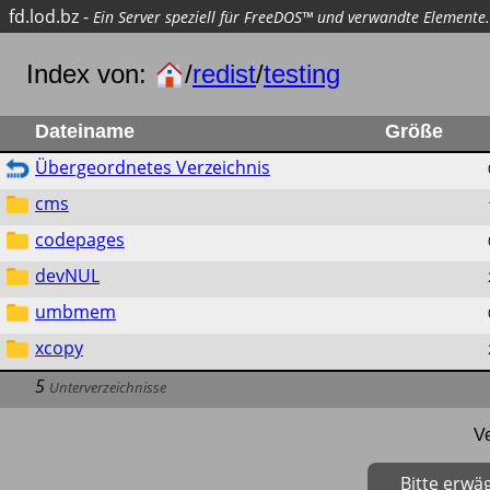
fd.lod.bz
-
Ein Server speziell für FreeDOS™ und verwandte Elemente.
Index von:
/
redist
/
testing
Dateiname
Größe
Übergeordnetes Verzeichnis
cms
codepages
devNUL
umbmem
xcopy
5
Unterverzeichnisse
V
Bitte erwä