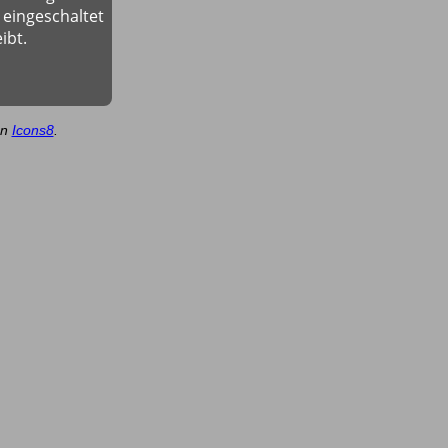
 eingeschaltet
ibt.
on
Icons8
.