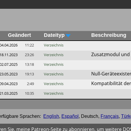
Geändert
Dateityp
Beschreibung
04.04.2026
11:22
Verzeichnis
Zusatzmodul und w
18.11.2023
23:26
Verzeichnis
02.07.2025
13:18
Verzeichnis
Null-Geräteexiste
23.05.2023
19:13
Verzeichnis
Kompatibilität de
09.04.2023
2:49
Verzeichnis
21.03.2025
10:35
Verzeichnis
erfügbare Sprachen:
English
,
Español
,
Deutsch
,
Français
,
Türk
gen Sie, meine Patreon-Seite zu abonnieren, um weitere D