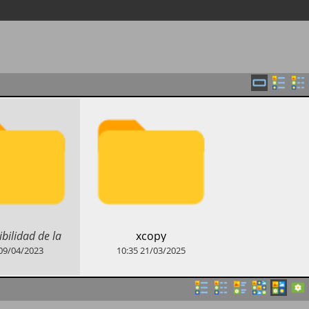
bilidad de la
​xcopy
de asignación de
09/04/2023
10:35
21/03/2025
s de memoria
uperior