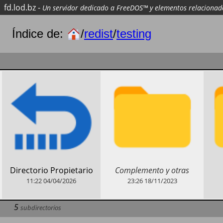
fd.lod.bz
-
Un servidor dedicado a FreeDOS™ y elementos relacionad
Índice de:
/
redist
/
testing
​Complemento y otras
​Directorio Propietario
pruebas para este sistema
11:22
04/04/2026
23:26
18/11/2023
de gestión de contenidos.
5
subdirectorios