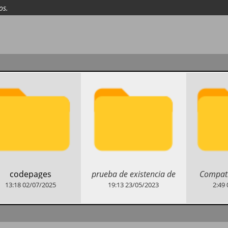
os.
​prueba de existencia de
​Compati
​codepages
dispositivo nulo
estrategia 
13:18
02/07/2025
19:13
23/05/2023
2:49
bloque
s