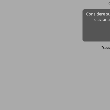
I
Considere su
relacion
Tradu