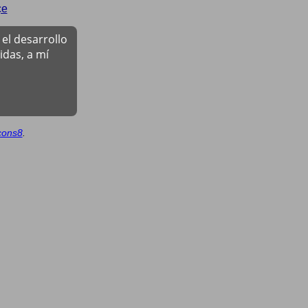
çe
el desarrollo
das, a mí
cons8
.