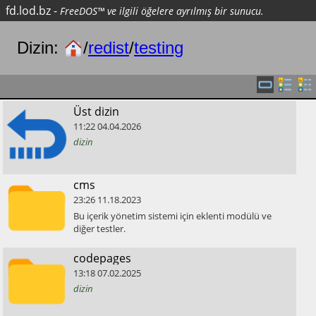
fd.lod.bz
-
FreeDOS™ ve ilgili öğelere ayrılmış bir sunucu.
Dizin:
/
redist
/
testing
​Üst dizin
11:22
04.04.2026
dizin
​cms
23:26
11.18.2023
​Bu içerik yönetim sistemi için eklenti modülü ve
diğer testler.
​codepages
13:18
07.02.2025
dizin