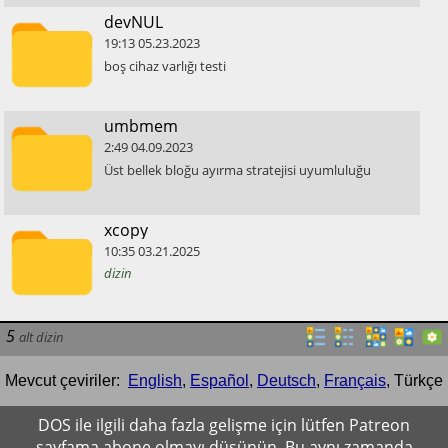
​devNUL
19:13
05.23.2023
​boş cihaz varlığı testi
​umbmem
2:49
04.09.2023
​Üst bellek bloğu ayırma stratejisi uyumluluğu
​xcopy
10:35
03.21.2025
dizin
5
alt dizin
Mevcut çeviriler:
English
,
Español
,
Deutsch
,
Français
,
Türkçe
DOS ile ilgili daha fazla gelişme için lütfen Patreon
sayfama abone olmayı düşünün. Bu aynı zamanda