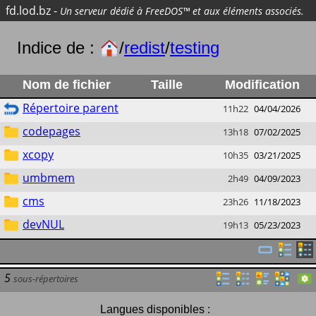
fd.lod.bz
-
Un serveur dédié à FreeDOS™ et aux éléments associés.
Indice de :
/
redist
/
testing
Nom de fichier
Taille
Modification
Répertoire parent
11h22
04/04/2026
codepages
13h18
07/02/2025
xcopy
10h35
03/21/2025
umbmem
2h49
04/09/2023
cms
23h26
11/18/2023
devNUL
19h13
05/23/2023
5
sous-répertoires
Langues disponibles :