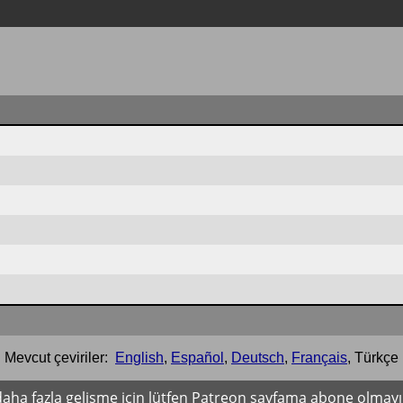
Mevcut çeviriler:
English
,
Español
,
Deutsch
,
Français
,
Türkçe
i daha fazla gelişme için lütfen Patreon sayfama abone olma