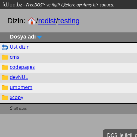
fd.lod.bz
-
FreeDOS™ ve ilgili öğelere ayrılmış bir sunucu.
Dizin:
/
redist
/
testing
Dosya adı
Üst dizin
cms
codepages
devNUL
umbmem
xcopy
5
alt dizin
DOS ile ilgil