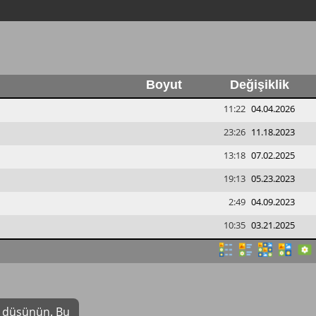
Boyut
Değişiklik
11:22
04.04.2026
23:26
11.18.2023
13:18
07.02.2025
19:13
05.23.2023
2:49
04.09.2023
10:35
03.21.2025
yı düşünün. Bu