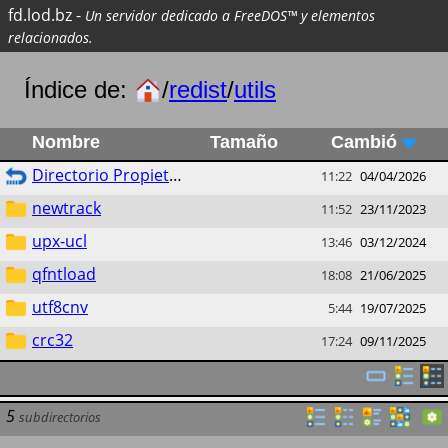
fd.lod.bz
-
Un servidor dedicado a FreeDOS™ y elementos
relacionados.
Índice de:
/
redist
/
utils
Nombre
Tamaño
Cambió
Directorio Propietario
11:22
04/04/2026
newtrack
11:52
23/11/2023
upx-ucl
13:46
03/12/2024
qfntload
18:08
21/06/2025
utf8cnv
5:44
19/07/2025
crc32
17:24
09/11/2025
5
subdirectorios