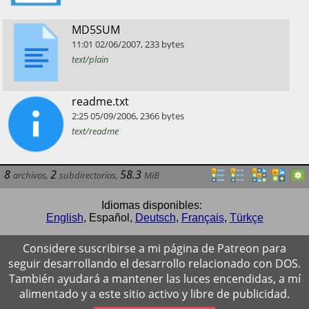
​MD5SUM
11:01
02/06/2007
,
233
bytes
text/plain
​readme.txt
2:25
05/09/2006
,
2366
bytes
text/readme
8
2
58.3
archivos
,
subdirectorios
,
MiB
Idiomas disponibles:
English
,
Español
,
Deutsch
,
Français
,
Türkçe
Considere suscribirse a mi página de Patreon para
seguir desarrollando el desarrollo relacionado con DOS.
También ayudará a mantener las luces encendidas, a mí
alimentado y a este sitio activo y libre de publicidad.