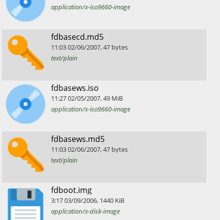
application/x-iso9660-image
​fdbasecd.md5
11:03
02/06/2007
,
47
bytes
text/plain
​fdbasews.iso
11:27
02/05/2007
,
49
MiB
application/x-iso9660-image
​fdbasews.md5
11:03
02/06/2007
,
47
bytes
text/plain
​fdboot.img
3:17
03/09/2006
,
1440
KiB
application/x-disk-image