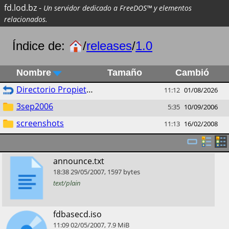
fd.lod.bz
-
Un servidor dedicado a FreeDOS™ y elementos
relacionados.
Índice de:
/
releases
/
1.0
Nombre
Tamaño
Cambió
Directorio Propietario
11:12
01/08/2026
3sep2006
5:35
10/09/2006
screenshots
11:13
16/02/2008
​announce.txt
18:38
29/05/2007
,
1597
bytes
text/plain
​fdbasecd.iso
11:09
02/05/2007
,
7.9
MiB