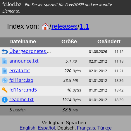
fd.lod.bz
-
Ein Server speziell für FreeDOS™ und verwandte
Elemente.
Index von:
/
releases
/
1.1
Dateiname
Größe
Geändert
Übergeordnetes Verzeichnis
01.08.2026
11:12
announce.txt
5.1
KB
02.01.2012
11:18
errata.txt
220
Bytes
02.01.2012
11:21
fd11src.iso
38.9
MB
01.01.2012
18:36
fd11src.md5
46
Bytes
01.01.2012
18:42
readme.txt
1914
Bytes
01.01.2012
18:39
5
38.9
Dateien
MB
Verfügbare Sprachen:
English
,
Español
,
Deutsch
,
Français
,
Türkçe