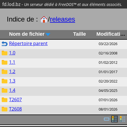
fd.lod.bz
-
Un serveur dédié à FreeDOS™ et aux éléments associés.
Indice de :
/
releases
Nom de fichier
Taille
Modification
Répertoire parent
03/22/2026
1.0
02/16/2008
1.1
01/02/2012
1.2
01/01/2017
1.3
02/20/2022
1.4
04/05/2025
T2607
07/01/2026
T2608
08/01/2026