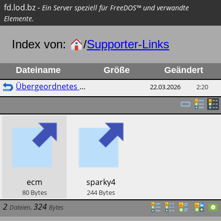
fd.lod.bz
-
Ein Server speziell für FreeDOS™ und verwandte
Elemente.
Index von:
/
Supporter-Links
Dateiname
Größe
Geändert
Übergeordnetes Verzeichnis
22.03.2026
2:20
​ecm
​sparky4
80
Bytes
244
Bytes
2
324
Dateien
,
Bytes