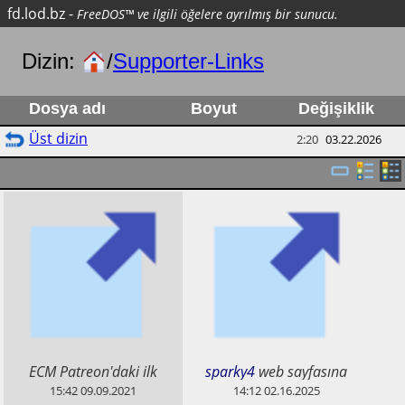
fd.lod.bz
-
FreeDOS™ ve ilgili öğelere ayrılmış bir sunucu.
Dizin:
/
Supporter-Links
Dosya adı
Boyut
Değişiklik
Üst dizin
2:20
03.22.2026
​ECM Patreon'daki ilk
sparky4
web sayfasına
destekçim :-)
bağlantı.
15:42
09.09.2021
14:12
02.16.2025