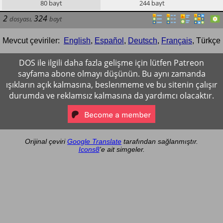
80
bayt
244
bayt
2
324
dosyası
,
bayt
Mevcut çeviriler:
English
,
Español
,
Deutsch
,
Français
,
Türkçe
DOS ile ilgili daha fazla gelişme için lütfen Patreon
sayfama abone olmayı düşünün. Bu aynı zamanda
ışıkların açık kalmasına, beslenmeme ve bu sitenin çalışır
durumda ve reklamsız kalmasına da yardımcı olacaktır.
Orijinal çeviri
Google Translate
tarafından sağlanmıştır.
Icons8
'e ait simgeler.