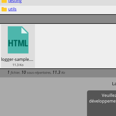
testing
utils
​logger-sample.html
11.3
Ko
1
10
11.3
fichier
,
sous-répertoires
,
Ko
La
Veuill
développement