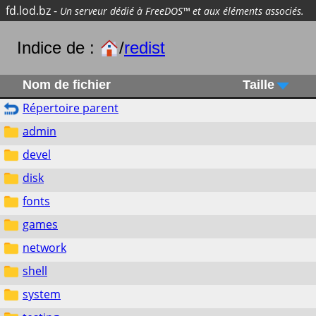
fd.lod.bz
-
Un serveur dédié à FreeDOS™ et aux éléments associés.
Indice de :
/
redist
Nom de fichier
Taille
Répertoire parent
admin
devel
disk
fonts
games
network
shell
system