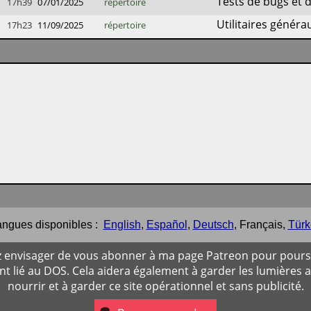
Tests de bugs et 
17h39
07/01/2025
répertoire
Utilitaires généra
17h23
11/09/2025
répertoire
ngues disponibles :
English
,
Español
,
Deutsch
,
Français
,
Türk
ez envisager de vous abonner à ma page Patreon pour poursu
 lié au DOS. Cela aidera également à garder les lumières 
nourrir et à garder ce site opérationnel et sans publicité.