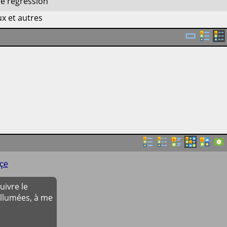
de régression
ux et autres
çe
ivre le
allumées, à me