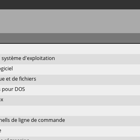
 système d'exploitation
giciel
ue et de fichiers
es pour DOS
ux
shells de ligne de commande
e