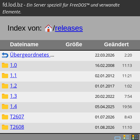
fd.lod.bz
-
Ein Server speziell für FreeDOS™ und verwandte
Elemente.
Index von:
/
releases
Dateiname
Größe
Geändert
Übergeordnetes Verzeichnis
22.03.2026
2:20
1.0
16.02.2008
11:13
1.1
02.01.2012
11:21
1.2
01.01.2017
1:02
1.3
20.02.2022
7:54
1.4
05.04.2025
19:56
T2607
01.07.2026
8:43
T2608
01.08.2026
11:10