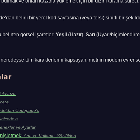
ı bulmak ve onları kazana yüklemek için bir dizini tarama süreci.
'dan belirli bir yerel kod sayfasına (veya tersi) sihirli bir şeki
belirten görsel işaretler:
Yeşil
(Hazır),
Sarı
(Uyarı/biçimlendirm
 neredeyse tüm karakterlerini kapsayan, metnin modern evrensel
mlar
Kılavuzu
cere
ode'dan Codepage'e
nicode'a
enekler ve Ayarlar
nişletmek:
Ana ve Kullanıcı Sözlükleri