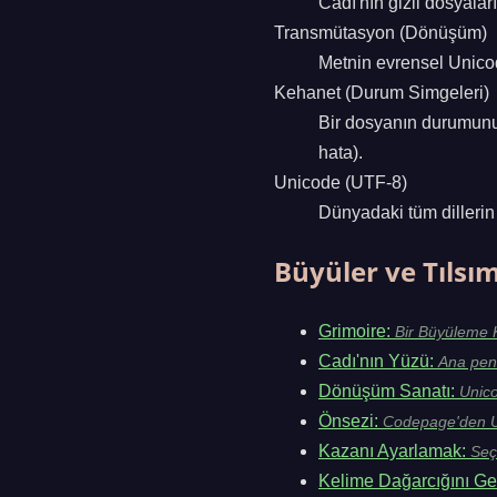
Cadı'nın gizli dosyalar
Transmütasyon (Dönüşüm)
Metnin evrensel Unicode
Kehanet (Durum Simgeleri)
Bir dosyanın durumunu 
hata).
Unicode (UTF-8)
Dünyadaki tüm dillerin
Büyüler ve Tılsı
Grimoire:
Bir Büyüleme 
Cadı'nın Yüzü:
Ana pen
Dönüşüm Sanatı:
Unic
Önsezi:
Codepage'den U
Kazanı Ayarlamak:
Seç
Kelime Dağarcığını Ge