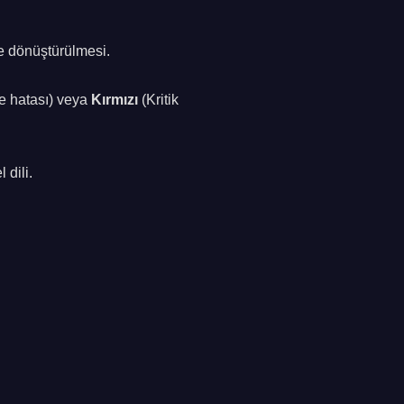
lde dönüştürülmesi.
e hatası) veya
Kırmızı
(Kritik
 dili.