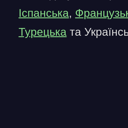
Іспанська
,
Французь
Турецька
та
Українс