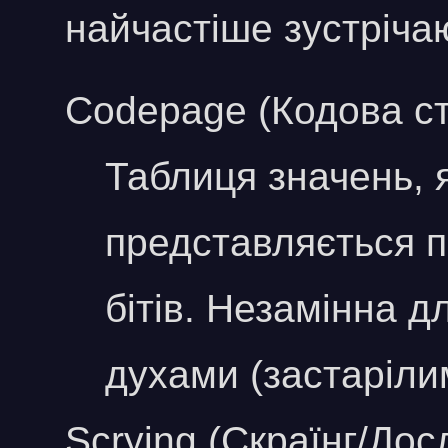
найчастіше зустрічают
Codepage (Кодова ст
Таблиця значень, 
представляється 
бітів. Незамінна д
духами (застаріли
Scrying (Скраїнг/Дос