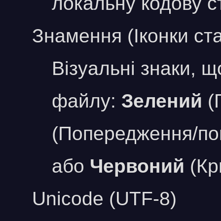
локальну кодову ст
Знамення (Іконки ста
Візуальні знаки, щ
файлу:
Зелений
(
(Попередження/по
або
Червоний
(Кр
Unicode (UTF-8)