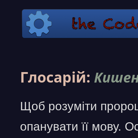
Глосарій:
Кишен
Щоб розуміти пророц
опанувати її мову. Ос