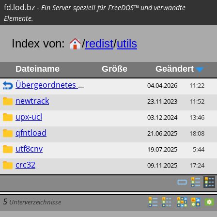
fd.lod.bz
-
Ein Server speziell für FreeDOS™ und verwandte
Elemente.
Index von:
/
redist
/
utils
Dateiname
Größe
Geändert
Übergeordnetes Verzeichnis
04.04.2026
11:22
newtrack
23.11.2023
11:52
upx-ucl
03.12.2024
13:46
qfntload
21.06.2025
18:08
utf8cnv
19.07.2025
5:44
crc32
09.11.2025
17:24
5
Unterverzeichnisse