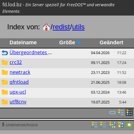
fd.lod.bz
-
Ein Server speziell für FreeDOS™ und verwandte
Elemente.
Index von:
/
redist
/
utils
Dateiname
Größe
Geändert
Übergeordnetes Verzeichnis
04.04.2026
11:22
crc32
09.11.2025
17:24
newtrack
23.11.2023
11:52
qfntload
21.06.2025
18:08
upx-ucl
03.12.2024
13:46
utf8cnv
19.07.2025
5:44
5
Unterverzeichnisse