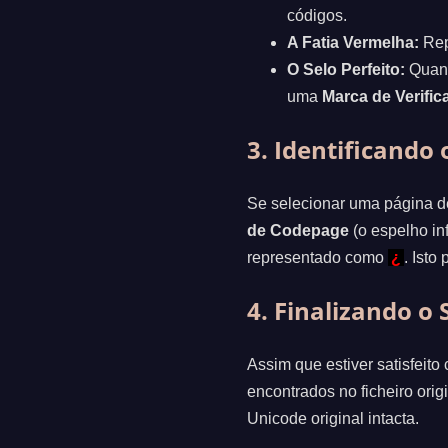
códigos.
A Fatia Vermelha:
Rep
O Selo Perfeito:
Quand
uma
Marca de Verific
3. Identificando 
Se selecionar uma página d
de Codepage
(o espelho in
representado como
¿
. Isto
4. Finalizando o 
Assim que estiver satisfeito
encontrados no ficheiro orig
Unicode original intacta.