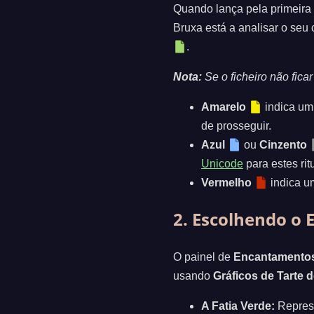
Quando lança pela primeira 
Bruxa está a analisar o seu
.
Nota:
Se o ficheiro não fica
Amarelo
indica u
de prosseguir.
Azul
ou
Cinzento
Unicode
para estes rit
Vermelho
indica 
2. Escolhendo o
O painel de
Encantamento
usando
Gráficos de Tarte 
A Fatia Verde:
Represe